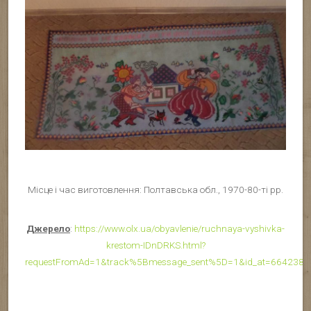
Місце і час виготовлення: Полтавська обл., 1970-80-ті рр.
Джерело
:
https://www.olx.ua/obyavlenie/ruchnaya-vyshivka-
krestom-IDnDRKS.html?
requestFromAd=1&track%5Bmessage_sent%5D=1&id_at=6642380