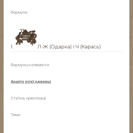
Формули:
1.
Л-Ж (Одарка) і Ч (Карась)
Формульні елементи:
Аналіз усієї одиниці
Ступінь креолізації:
Теми: