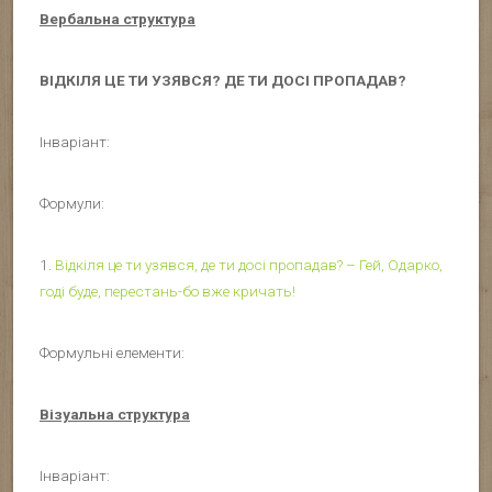
Вербальна структура
ВІДКІЛЯ ЦЕ ТИ УЗЯВСЯ? ДЕ ТИ ДОСІ ПРОПАДАВ?
Інваріант:
Формули:
1.
Відкіля це ти узявся, де ти досі пропадав? – Гей, Одарко,
годі буде, перестань-бо вже кричать!
Формульні елементи:
Візуальна структура
Інваріант: