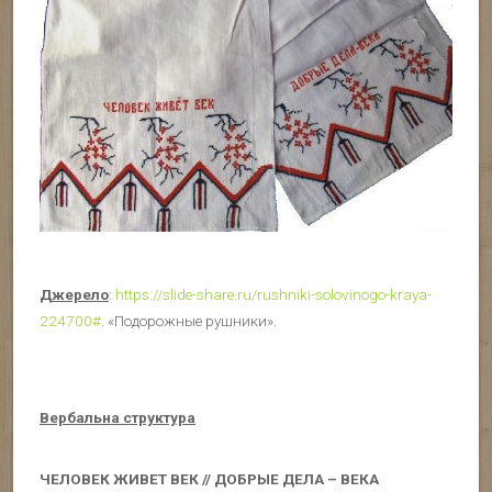
Джерело
:
https://slide-share.ru/rushniki-solovinogo-kraya-
224700#
. «Подорожные рушники».
Вербальна структура
ЧЕЛОВЕК ЖИВЕТ ВЕК // ДОБРЫЕ ДЕЛА – ВЕКА