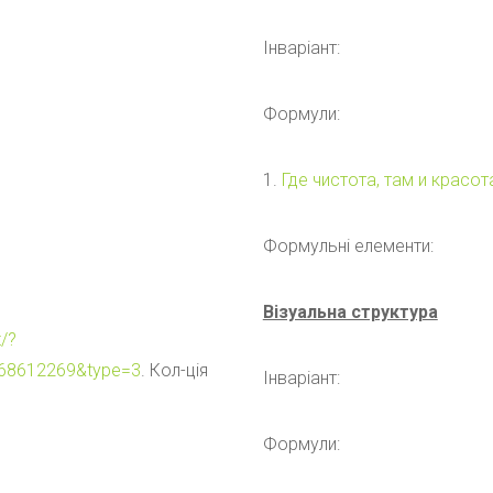
Інваріант:
Формули:
1.
Где чистота, там и красот
Формульні елементи:
Візуальна структура
/?
68612269&type=3
. Кол-ція
Інваріант:
Формули: