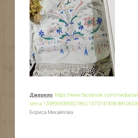
Джерело
:
https://www.facebook.com/media/set
set=a.1308909395827862.1073741838.8810653
Бориса Михайлова.