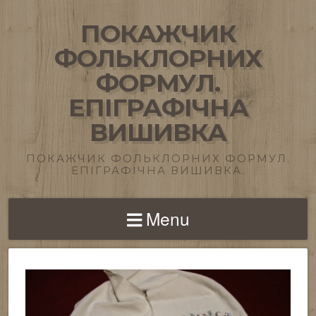
ПОКАЖЧИК
ФОЛЬКЛОРНИХ
ФОРМУЛ.
ЕПІГРАФІЧНА
ВИШИВКА
ПОКАЖЧИК ФОЛЬКЛОРНИХ ФОРМУЛ.
ЕПІГРАФІЧНА ВИШИВКА.
Menu