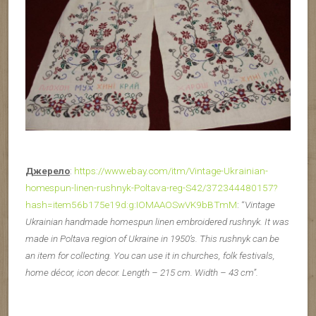
Джерело
:
https://www.ebay.com/itm/Vintage-Ukrainian-
homespun-linen-rushnyk-Poltava-reg-S42/372344480157?
hash=item56b175e19d:g:IOMAAOSwVK9bBTmM
: “
Vintage
Ukrainian handmade homespun linen embroidered rushnyk. It was
made in Poltava region of Ukraine in 1950’s. This rushnyk can be
an item for collecting. You can use it in churches, folk festivals,
home décor, icon decor. Length – 215 cm. Width – 43 cm”.