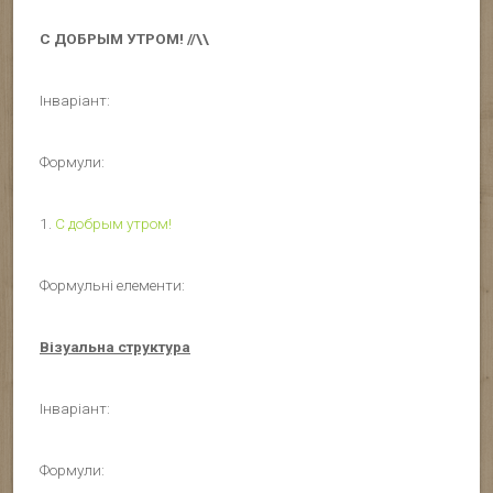
С ДОБРЫМ УТРОМ! //\\
Інваріант:
Формули:
1.
С добрым утром!
Формульні елементи:
Візуальна структура
Інваріант:
Формули: