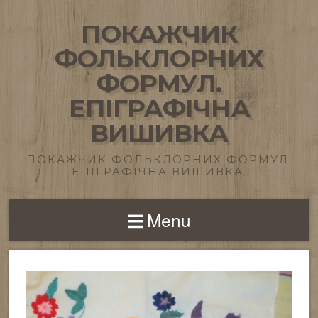
ПОКАЖЧИК
ФОЛЬКЛОРНИХ
ФОРМУЛ.
ЕПІГРАФІЧНА
ВИШИВКА
ПОКАЖЧИК ФОЛЬКЛОРНИХ ФОРМУЛ.
ЕПІГРАФІЧНА ВИШИВКА.
Menu