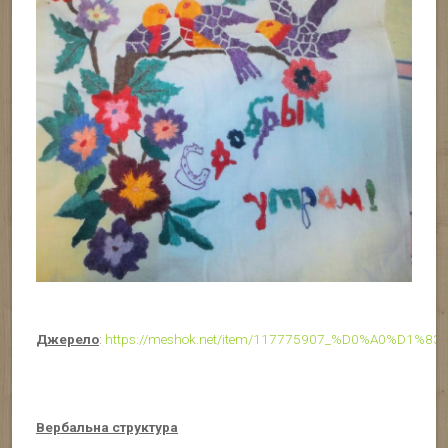
Джерело
:
https://meshok.net/item/117775907_%D0%A
Вербальна структура