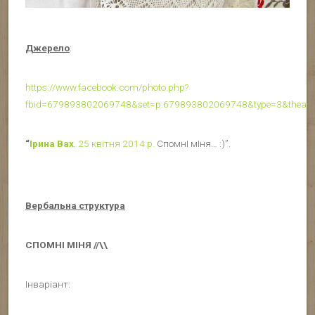
Джерело
:
https://www.facebook.com/photo.php?
fbid=679893802069748&set=p.679893802069748&type=3&theate
“
Ірина Вах
.
25 квітня 2014 р.
СпомнІ мІня… :)”.
Вербальна структура
СПОМНІ МІНЯ //\\
Інваріант: