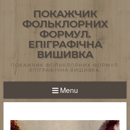
ПОКАЖЧИК
ФОЛЬКЛОРНИХ
ФОРМУЛ.
ЕПІГРАФІЧНА
ВИШИВКА
ПОКАЖЧИК ФОЛЬКЛОРНИХ ФОРМУЛ.
ЕПІГРАФІЧНА ВИШИВКА.
Menu