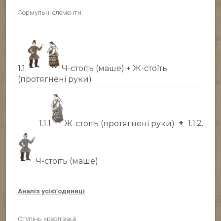
Формульні елементи:
1.1.
Ч-стоїть (маше) + Ж-стоїть
(протягнені руки)
1.1.1
Ж-стоїть (протягнені руки)
+
1.1.2.
Ч-стоїть (маше)
Аналіз усієї одиниці
Ступінь креолізації: