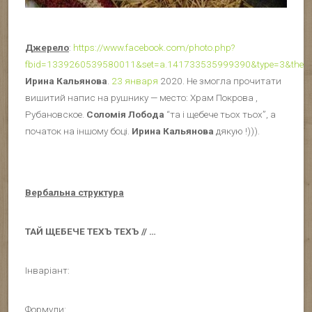
Джерело
:
https://www.facebook.com/photo.php?
fbid=1339260539580011&set=a.141733535999390&type=3&theat
Ирина Кальянова
.
23 января
2020. Не змогла прочитати
вишитий напис на рушнику — место: Храм Покрова ,
Рубановское.
Соломія Лобода
“та і щебече тьох тьох”, а
початок на іншому боці.
Ирина Кальянова
дякую !))).
Вербальна структура
ТАЙ ЩЕБЕЧЕ ТЕХЪ ТЕХЪ // …
Інваріант:
Формули: