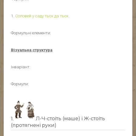
1.
Соловей у саду тьох да тьох
.
Формульні елементи:
Візуальна структура
Інваріант:
Формули:
1.
Л-Ч-стоїть (маше) і Ж-стоїть
(протягнені руки)