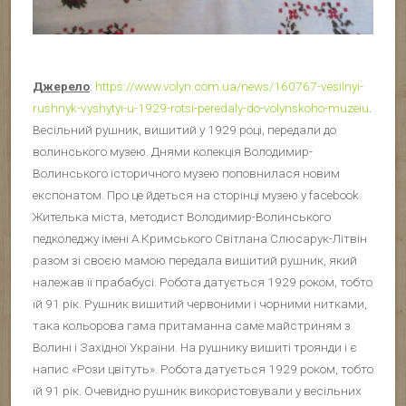
Джерело
:
https://www.volyn.com.ua/news/160767-vesilnyi-
rushnyk-vyshytyi-u-1929-rotsi-peredaly-do-volynskoho-muzeiu
.
Весільний рушник, вишитий у 1929 році, передали до
волинського музею. Днями колекція Володимир-
Волинського історичного музею поповнилася новим
експонатом. Про це йдеться на сторінці музею у facebook.
Жителька міста, методист Володимир-Волинського
педколеджу імені А.Кримського Світлана Слюсарук-Літвін
разом зі своєю мамою передала вишитий рушник, який
належав її прабабусі. Робота датується 1929 роком, тобто
їй 91 рік. Рушник вишитий червоними і чорними нитками,
така кольорова гама притаманна саме майстриням з
Волині і Західної України. На рушнику вишиті троянди і є
напис «Рози цвітуть». Робота датується 1929 роком, тобто
їй 91 рік. Очевидно рушник використовували у весільних