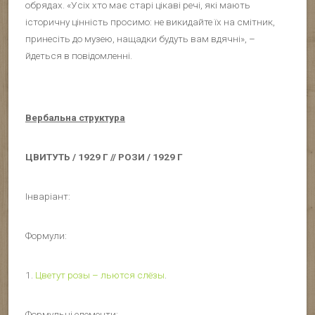
обрядах. «Усіх хто має старі цікаві речі, які мають
історичну цінність просимо: не викидайте їх на смітник,
принесіть до музею, нащадки будуть вам вдячні», –
йдеться в повідомленні.
Вербальна структура
ЦВИТУТЬ / 1929 Г // РОЗИ / 1929 Г
Інваріант:
Формули:
1.
Цветут розы – льются слёзы
.
Формульні елементи: