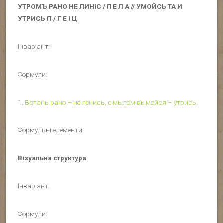
УТРОМЪ РАНО НЕ ЛИНІС / П Е Л А // УМОЙСЬ ТА И
УТРИСЬ П / Г Е І Ц
Інваріант:
Формули:
1.
Встань рано – не ленись, с мылом вымойся – утрись
.
Формульні елементи:
Візуальна структура
Інваріант:
Формули: