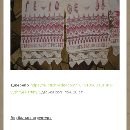
Джерело
:
https://auction.violity.com/101313663-rushniki-i-
vyshitye-kartiny
. Одеська обл., поч. 20 ст.
Вербальна структура