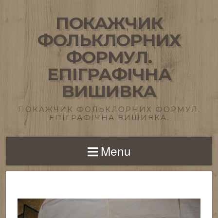
ПОКАЖЧИК
ФОЛЬКЛОРНИХ
ФОРМУЛ.
ЕПІГРАФІЧНА
ВИШИВКА
ПОКАЖЧИК ФОЛЬКЛОРНИХ ФОРМУЛ.
ЕПІГРАФІЧНА ВИШИВКА.
Menu