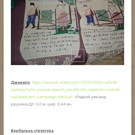
Джерело
:
https://auction.violity.com/102575566-rushnik-
razluka/?utm_source=search_result&utm_medium=rushnik-
razluka&utm_campaign=660uah
. «Редкий уже вид
рушника.Дл.-3,0 м. шир.-0,44 м».
Вербальна структура