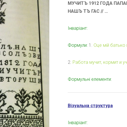
МУЧИТЪ 1912 ГОДА ПАПАШ
НАШЪ ТЪ ГАС // …
Інваріант:
Формули:
1.
Оце мій батько 
2.
Работа мучит, кормит и у
Формульні елементи:
Візуальна структура
Інваріант: