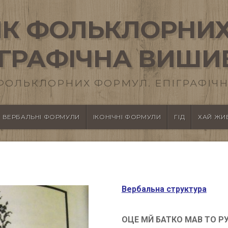
К ФОЛЬКЛОРНИХ
ІГРАФІЧНА ВИШИ
ФОЛЬКЛОРНИХ ФОРМУЛ. ЕПІГРАФІЧН
ВЕРБАЛЬНІ ФОРМУЛИ
ІКОНІЧНІ ФОРМУЛИ
ГІД
ХАЙ ЖИВ
Вербальна структура
ОЦЕ МЙ БАТКО МАВ ТО Р