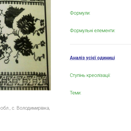
Формули:
Формульні елементи:
Аналіз усієї одиниці
Ступінь креолізації:
Теми:
обл., с. Володимирівка,