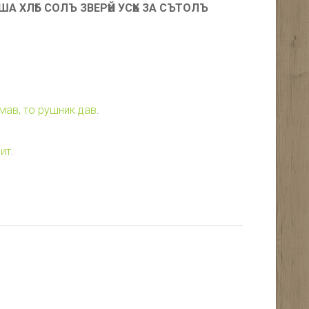
А ХЛѢБ СОЛЪ ЗВЕРѢЙ УСѢХ ЗА СЪТОЛЪ
мав, то рушник дав
.
чит
.