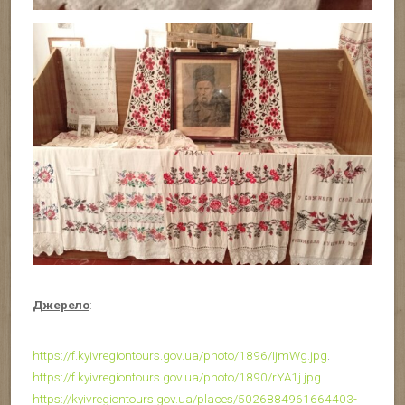
Джерело
:
https://f.kyivregiontours.gov.ua/photo/1896/IjmWg.jpg
.
https://f.kyivregiontours.gov.ua/photo/1890/rYA1j.jpg
.
https://kyivregiontours.gov.ua/places/5026884961664403-