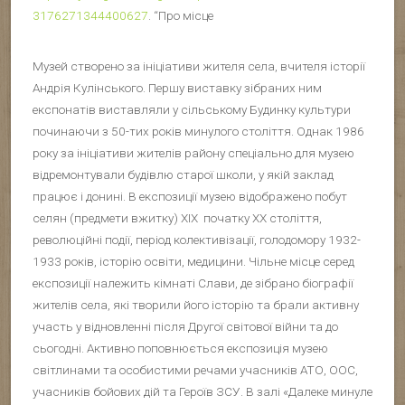
3176271344400627
. “Про місце
Музей створено за ініціативи жителя села, вчителя історії
Андрія Кулінського. Першу виставку зібраних ним
експонатів виставляли у сільському Будинку культури
починаючи з 50-тих років минулого століття. Однак 1986
року за ініціативи жителів району спеціально для музею
відремонтували будівлю старої школи, у якій заклад
працює і донині. В експозиції музею відображено побут
селян (предмети вжитку) ХІХ початку ХХ століття,
революційні події, період колективізації, голодомору 1932-
1933 років, історію освіти, медицини. Чільне місце серед
експозиції належить кімнаті Слави, де зібрано біографії
жителів села, які творили його історію та брали активну
участь у відновленні після Другої світової війни та до
сьогодні. Активно поповнюється експозиція музею
світлинами та особистими речами учасників АТО, ООС,
учасників бойових дій та Героїв ЗСУ. В залі «Далеке минуле