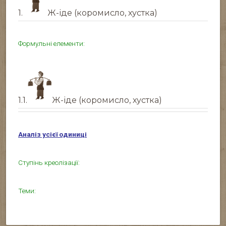
1.
Ж-іде (коромисло, хустка)
Формульні елементи:
1.1.
Ж-іде (коромисло, хустка)
Аналіз усієї одиниці
Ступінь креолізації:
Теми: