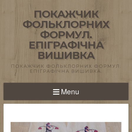
ПОКАЖЧИК
ФОЛЬКЛОРНИХ
ФОРМУЛ.
ЕПІГРАФІЧНА
ВИШИВКА
ПОКАЖЧИК ФОЛЬКЛОРНИХ ФОРМУЛ.
ЕПІГРАФІЧНА ВИШИВКА.
Menu