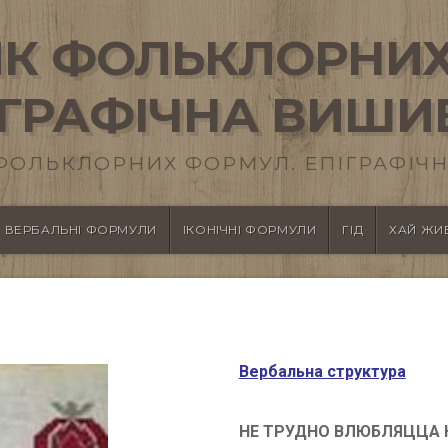
К ФОЛЬКЛОРНИХ
ІГРАФІЧНА ВИШИ
ФОЛЬКЛОРНИХ ФОРМУЛ. ЕПІГРАФІЧН
ВЕРБАЛЬНІ ФОРМУЛИ
ІКОНІЧНІ ФОРМУЛИ
ГІД
ХАЙ ЖИВ
Вербальна структура
НЕ ТРУДНО ВЛЮБЛЯЦЦА Н