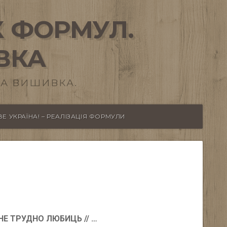
 ФОРМУЛ.
ВКА
А ВИШИВКА.
Е УКРАЇНА! – РЕАЛІЗАЦІЯ ФОРМУЛИ
Е ТРУДНО ЛЮБИЦЬ // …