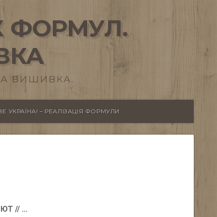
 ФОРМУЛ.
ВКА
А ВИШИВКА.
Е УКРАЇНА! – РЕАЛІЗАЦІЯ ФОРМУЛИ
Т // …