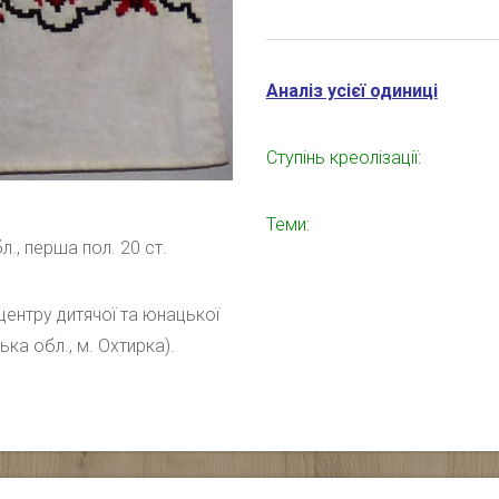
Аналіз усієї одиниці
Ступінь креолізації:
Теми:
л., перша пол. 20 ст.
центру дитячої та юнацької
ка обл., м. Охтирка).