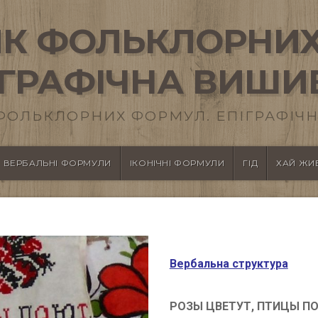
К ФОЛЬКЛОРНИХ
ІГРАФІЧНА ВИШИ
ФОЛЬКЛОРНИХ ФОРМУЛ. ЕПІГРАФІЧН
ВЕРБАЛЬНІ ФОРМУЛИ
ІКОНІЧНІ ФОРМУЛИ
ГІД
ХАЙ ЖИВ
Вербальна структура
РОЗЫ ЦВЕТУТ, ПТИЦЫ ПОЮ