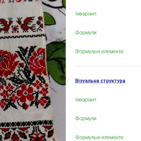
Інваріант:
Формули:
Формульні елементи:
Візуальна структура
Інваріант:
Формули:
Формульні елементи: