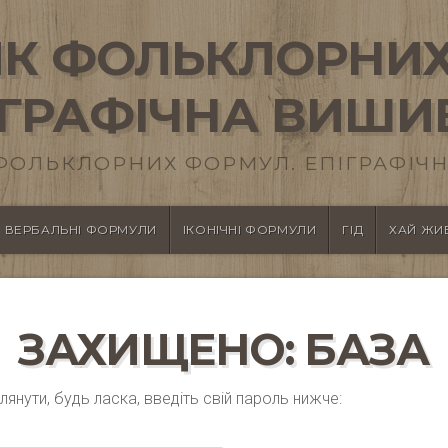
К ФОЛЬКЛОРНИХ
ІГРАФІЧНА ВИШИ
ФОЛЬКЛОРНИХ ФОРМУЛ. ЕПІГРАФІЧН
ВЕРБАЛЬНІ ФОРМУЛИ
ІКОНІЧНІ ФОРМУЛИ
ГІД
ХАЙ ЖИВ
ЗАХИЩЕНО: БАЗА
нути, будь ласка, введіть свій пароль нижче: