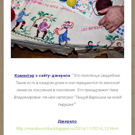
Коментар
з сайту-джерела
: “
Это полотенце свадебное.
Такие есть в каждом доме и они передаются по женской
линии из поколения в поколение. Это принадлежит Нине
Владимировне. На нем написано:”Танцуй Варюшка на моей
пирушке”
“.
Джерело
:
http://mordovochka.blogspot.ru/2014/11/2014_12.html
.