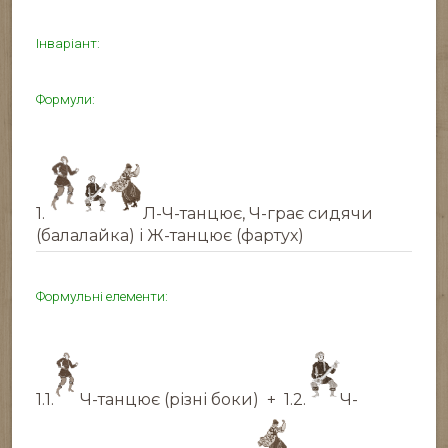
Інваріант:
Формули:
1.
Л-Ч-танцює, Ч-грає сидячи
(балалайка) і Ж-танцює (фартух)
Формульні елементи:
1.1.
Ч-танцює (різні боки)
+ 1.2.
Ч-