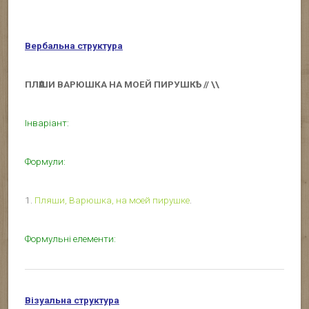
Вербальна структура
ПЛѦШИ ВАРЮШКА НА МОЕЙ ПИРУШКҌ // \\
Інваріант:
Формули:
1.
Пляши, Варюшка, на моей пирушке
.
Формульні елементи:
Візуальна структура