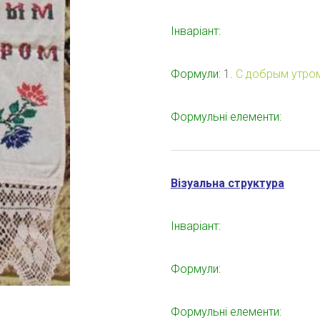
Інваріант:
Формули:
1.
С добрым утром
Формульні елементи:
Візуальна структура
Інваріант:
Формули:
Формульні елементи: