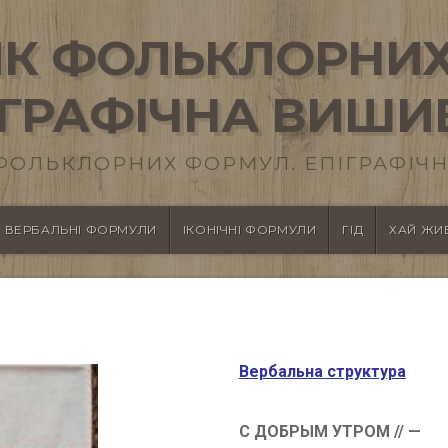
К ФОЛЬКЛОРНИХ
ІГРАФІЧНА ВИШИ
ФОЛЬКЛОРНИХ ФОРМУЛ. ЕПІГРАФІЧН
ВЕРБАЛЬНІ ФОРМУЛИ
ІКОНІЧНІ ФОРМУЛИ
ГІД
ХАЙ ЖИВ
Вербальна структура
С ДОБРЫМ УТРОМ // —