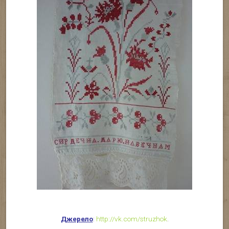
Джерело
:
http://vk.com/struzhok
.