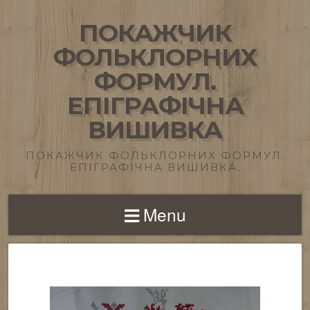
ПОКАЖЧИК
ФОЛЬКЛОРНИХ
ФОРМУЛ.
ЕПІГРАФІЧНА
ВИШИВКА
ПОКАЖЧИК ФОЛЬКЛОРНИХ ФОРМУЛ.
ЕПІГРАФІЧНА ВИШИВКА.
Menu