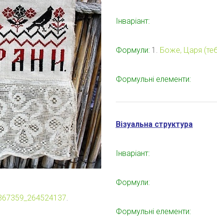
Інваріант:
Формули:
1.
Боже, Царя (тебя
Формульні елементи:
Візуальна структура
Інваріант:
Формули:
-4367359_264524137
.
Формульні елементи: