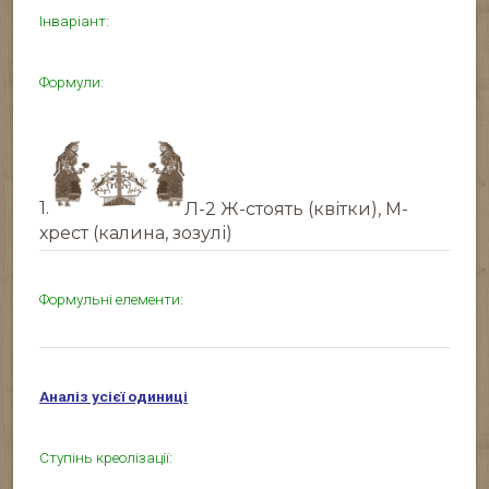
Інваріант:
Формули:
1.
Л-2 Ж-стоять (квітки), М-
хрест (калина, зозулі)
Формульні елементи:
Аналіз усієї одиниці
Ступінь креолізації: