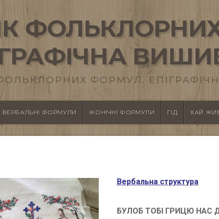
К ФОЛЬКЛОРНИХ
ІГРАФІЧНА ВИШИ
ФОЛЬКЛОРНИХ ФОРМУЛ. ЕПІГРАФІЧН
ВЕРБАЛЬНІ ФОРМУЛИ
ІКОНІЧНІ ФОРМУЛИ
ГІД
ХАЙ ЖИВ
Вербальна структура
БУЛОБ ТОБІ ГРИЦЮ НАС 