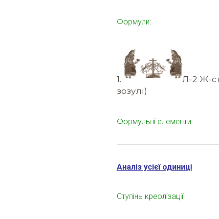
Формули:
1.
Л-2 Ж-ст
зозулі)
Формульні елементи:
Аналіз усієї одиниці
Ступінь креолізації: