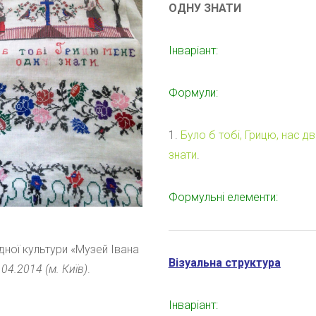
ОДНУ ЗНАТИ
Інваріант:
Формули:
1.
Було б тобі, Грицю, нас дв
знати
.
Формульні елементи:
ної культури «Музей Івана
Візуальна структура
.04.2014
(м. Київ)
.
Інваріант: