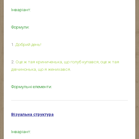
Інваріант:
Формули:
1.
Добрий день!
2.
Оце ж тая криниченька, що голуб купався, оце ж тая
дівчинонька, що я женихався
.
Формульні елементи:
Візуальна структура
Інваріант: