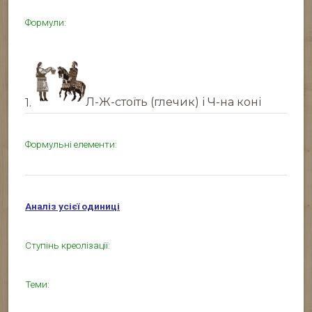
Формули:
1.
Л-Ж-стоїть (глечик) і Ч-на коні
Формульні елементи:
Аналіз усієї одиниці
Ступінь креолізації:
Теми: