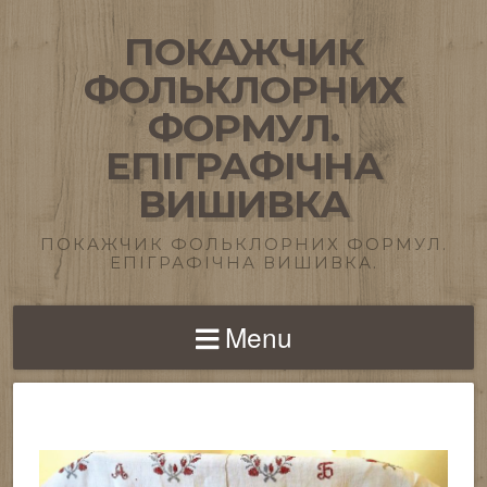
ПОКАЖЧИК
ФОЛЬКЛОРНИХ
ФОРМУЛ.
ЕПІГРАФІЧНА
ВИШИВКА
ПОКАЖЧИК ФОЛЬКЛОРНИХ ФОРМУЛ.
ЕПІГРАФІЧНА ВИШИВКА.
Menu