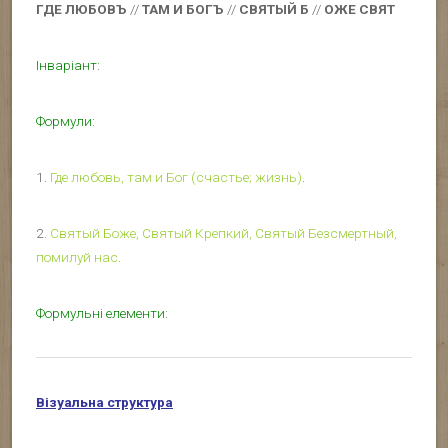
ГДЕ ЛЮБОВЪ
//
ТАМ И БОГЪ
//
СВЯТЫЙ Б
//
ОЖЕ СВЯТ
Інваріант:
Формули:
1.
Где любовь, там и Бог (счастье; жизнь)
.
2.
Святый Боже, Святый Крепкий, Святый Безсмертный,
помилуй нас
.
Формульні елементи:
Візуальна структура