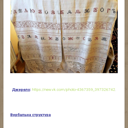
Джерело
:
https://new.vk.com/photo-4367359_397326742
.
Вербальна структура