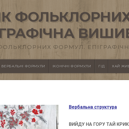
К ФОЛЬКЛОРНИХ
ІГРАФІЧНА ВИШИ
ФОЛЬКЛОРНИХ ФОРМУЛ. ЕПІГРАФІЧН
ВЕРБАЛЬНІ ФОРМУЛИ
ІКОНІЧНІ ФОРМУЛИ
ГІД
ХАЙ ЖИВ
Вербальна структура
ВИЙДУ НА ГОРУ ТАЙ КРИ