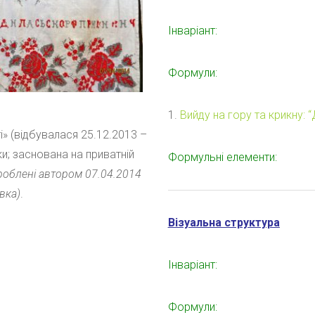
Інваріант:
Формули:
1.
Вийду на гору та крикну: 
і» (відбувалася 25.12.2013 –
вки; заснована на приватній
Формульні елементи:
роблені
автором
07.04.2014
вка)
.
Візуальна структура
Інваріант:
Формули: