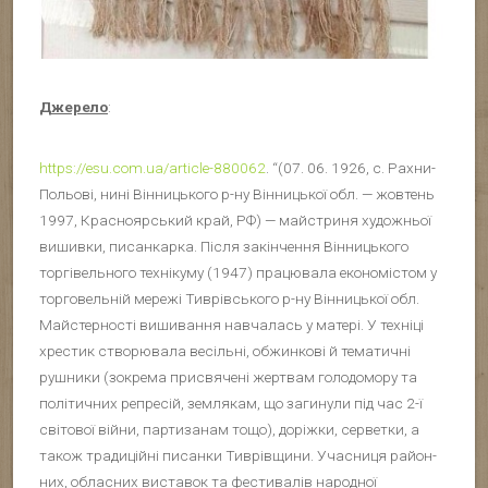
Джерело
:
https://esu.com.ua/article-880062
. “(07. 06. 1926, с. Рахни-
Польові, нині Він­ницького р-ну Він­ницької обл. — жовтень
1997, Красноярський край, РФ) — майстриня художньої
вишивки, писанкарка. Після закінче­н­ня Він­ницького
торгівельного технікуму (1947) працювала економістом у
торговельній мережі Тиврівського р-ну Він­ницької обл.
Майстерності вишива­н­ня на­вчалась у матері. У техніці
хрестик створювала весільні, обжинкові й тематичні
рушники (зокрема присвячені жертвам голодомору та
політичних ре­пресій, землякам, що загинули під час 2-ї
світової війни, партизанам тощо), доріжки, серветки, а
також традиційні писанки Тиврівщини. Учасниця ра­йон­
них, обласних ви­ставок та фестивалів народної