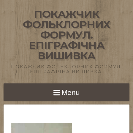
ПОКАЖЧИК
ФОЛЬКЛОРНИХ
ФОРМУЛ.
ЕПІГРАФІЧНА
ВИШИВКА
ПОКАЖЧИК ФОЛЬКЛОРНИХ ФОРМУЛ.
ЕПІГРАФІЧНА ВИШИВКА.
Menu