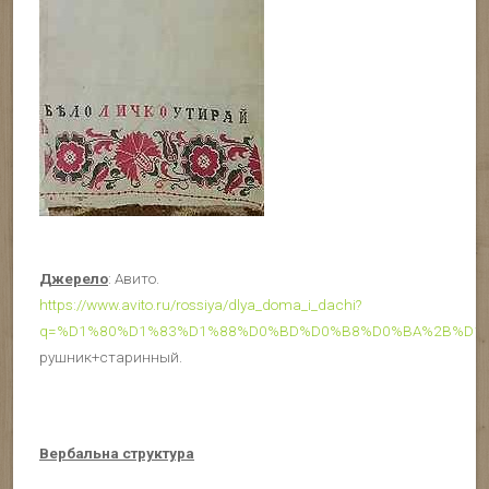
Джерело
: Авито.
https://www.avito.ru/rossiya/dlya_doma_i_dachi?
q=%D1%80%D1%83%D1%88%D0%BD%D0%B8%D0%BA%2B%D1
рушник+старинный.
Вербальна структура