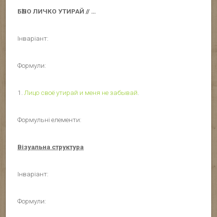
БѢЛО ЛИЧКО УТИРАЙ // …
Інваріант:
Формули:
1.
Лицо своё утирай и меня не забывай
.
Формульні елементи:
Візуальна структура
Інваріант:
Формули: