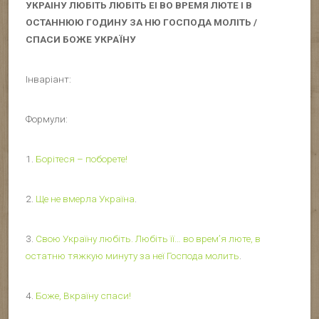
УКРАІНУ ЛЮБІТЬ ЛЮБІТЬ ЕІ ВО ВРЕМЯ ЛЮТЕ І В
ОСТАННЮЮ ГОДИНУ ЗА НЮ ГОСПОДА МОЛІТЬ /
СПАСИ БОЖЕ УКРАЇНУ
Інваріант:
Формули:
1.
Борітеся – поборете!
2.
Ще не вмерла Україна
.
3.
Свою Україну любіть. Любіть її… во врем’я люте, в
остатню тяжкую минуту за неї Господа молить
.
4.
Боже, Вкраїну спаси!