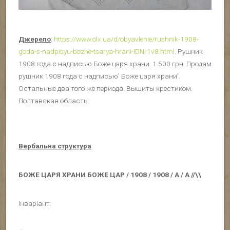
Джерело
:
https://www.olx.ua/d/obyavlenie/rushnik-1908-
goda-s-nadpisyu-bozhe-tsarya-hrani-IDNr1v8.html
. Рушник
1908 года с надписью Боже царя храни. 1 500 грн. Продам
рушник 1908 года с надписью’ Боже царя храни’.
Остальные два того же периода. Вышиты крестиком.
Полтавская область.
Вербальна структура
БОЖЕ ЦАРЯ ХРАНИ БОЖЕ ЦАР / 1908 / 1908 / А / А //\\
Інваріант: