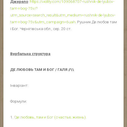
Джерело
:
https://violity.com/109068707-rushnik-de-lyubov-
tam-i-bog-75v/?
utm_source=search_result&utm_medium=rushnik-de-lyubov-
tam-i-bog-75v&utm_campaign=6uah
. Рушник Де любов там
і Бог. Чернігівська обл., сер. 20 ст.
Вербальна структура
ДЕ ЛЮБОВЬ ТАМ И БОГ / ГАЛЯ //\\
Інваріант:
Формули:
1.
Где любовь, там и Бог (счастье; жизнь)
.