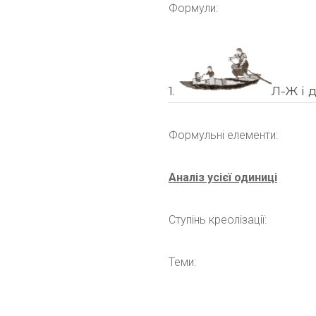
Формули:
1.
Л-Ж і 
Формульні елементи:
Аналіз усієї одиниці
Ступінь креолізації:
Теми: