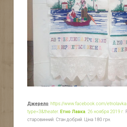
Джерело
:
https://www.facebook.com/etnolavk
type=3&theater
.
Етно Лавка
.
26 ноября 2019 г.
Р
старовинний. Стан добрий. Ціна 180 грн.