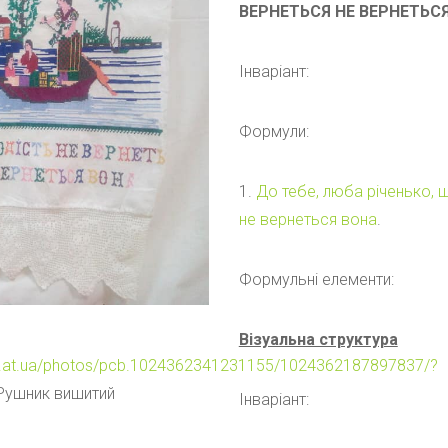
ВЕРНЕТЬСЯ НЕ ВЕРНЕТЬС
Інваріант:
Формули:
1.
До тебе, люба річенько, 
не вернеться вона
.
Формульні елементи:
Візуальна структура
a.at.ua/photos/pcb.1024362341231155/1024362187897837/?
ушник вишитий
Інваріант: