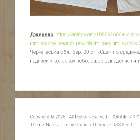
Джерело
:
https://violity.com/108691606-rushnik
utm_source=search_result&utm_medium=rushnik
Чернігівська обл., сер. 20 ст. «Сшит по средине
надписи и колосках небольшое выпадение нити
Copyright © 2026 · All Rights Reserved · ПОКАЖ
Theme: Natural Lite by
Organic Themes
·
RSS Feed