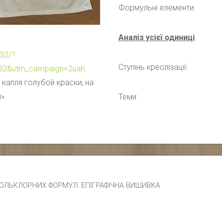
Формульні елементи:
Аналіз усієї одиниці
-32/?
Ступінь креолізації:
-32&utm_campaign=2uah
.
, капля голубой краски, на
».
Теми:
ЧИК ФОЛЬКЛОРНИХ ФОРМУЛ. ЕПІГРАФІЧНА ВИШИВКА