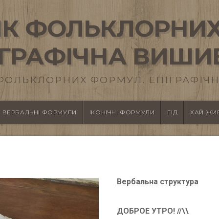
К ФОЛЬКЛОРНИХ
ІГРАФІЧНА ВИШИ
ФОЛЬКЛОРНИХ ФОРМУЛ. ЕПІГРАФІЧН
ВЕРБАЛЬНІ ФОРМУЛИ
ІКОНІЧНІ ФОРМУЛИ
ГІД
ХАЙ ЖИВ
Вербальна структура
ДОБРОЕ УТРО! //\\