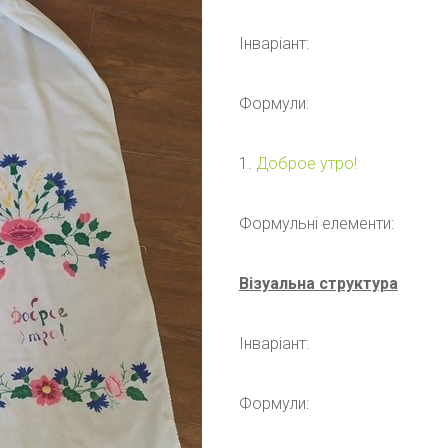
Інваріант:
Формули:
1.
Доброе утро!
Формульні елементи:
Візуальна структура
Інваріант:
Формули: