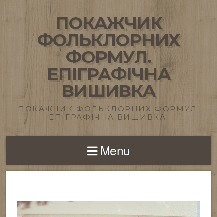
ПОКАЖЧИК
ФОЛЬКЛОРНИХ
ФОРМУЛ.
ЕПІГРАФІЧНА
ВИШИВКА
ПОКАЖЧИК ФОЛЬКЛОРНИХ ФОРМУЛ.
ЕПІГРАФІЧНА ВИШИВКА.
Menu