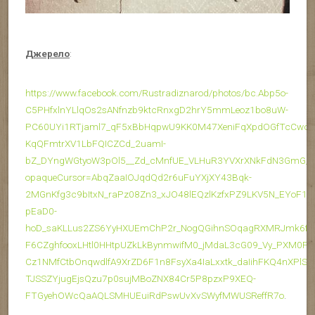
Джерело
:
https://www.facebook.com/Rustradiznarod/photos/bc.Abp5o-
C5PHfxlnYLlqOs2sANfnzb9ktcRnxgD2hrY5mmLeoz1bo8uW-
PC60UYi1RTjaml7_qF5xBbHqpwU9KK0M47XeniFqXpdOGfTcCwcH
KqQFmtrXV1LbFQICZCd_2uamI-
bZ_DYngWGtyoW3pOl5__Zd_cMnfUE_VLHuR3YVXrXNkFdN3GmG_H
opaqueCursor=AbqZaaIOJqdQd2r6uFuYXjXY43Bqk-
2MGnKfg3c9bItxN_raPz08Zn3_xJO48lEQzlKzfxPZ9LKV5N_EYoF1F
pEaD0-
hoD_saKLLus2ZS6YyHXUEmChP2r_NogQGihnSOqagRXMRJmk6fT2
F6CZghfooxLHtl0HHtpUZkLkBynmwifM0_jMdaL3cG09_Vy_PXM0Fm
Cz1NMfCtbOnqwdlfA9XrZD6F1n8FsyXa4IaLxxtk_daIihFKQ4nXPlS
TJSSZYjugEjsQzu7p0sujMBoZNX84Cr5P8pzxP9XEQ-
FTGyehOWcQaAQLSMHUEuiRdPswUvXvSWyfMWUSReffR7o
.