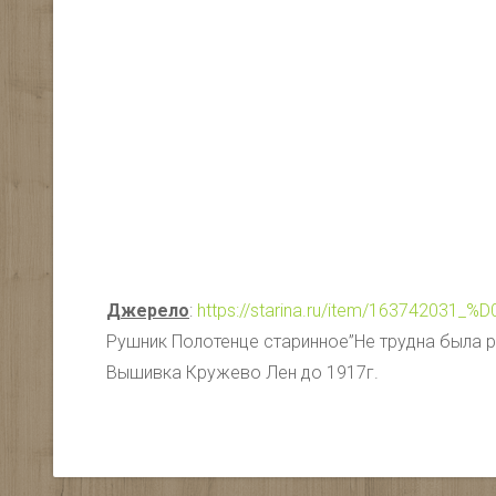
Джерело
:
https://starina.ru/item/163
Рушник Полотенце старинное”Не трудна была р
Вышивка Кружево Лен до 1917г.