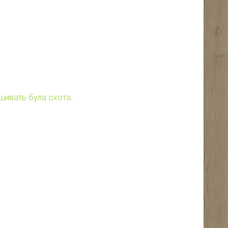
ишивать була охота
.