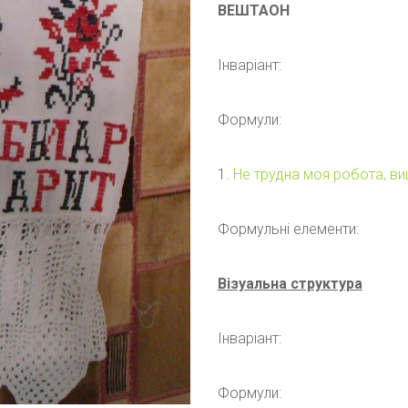
ВЕШТАОН
Інваріант:
Формули:
1.
Не трудна моя робота, в
Формульні елементи:
Візуальна структура
Інваріант:
Формули: