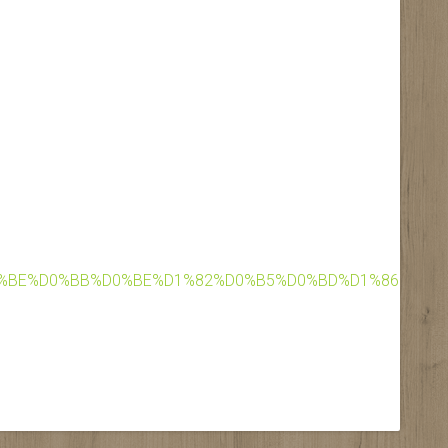
%D0%9F%D0%BE%D0%BB%D0%BE%D1%82%D0%B5%D0%BD%D1