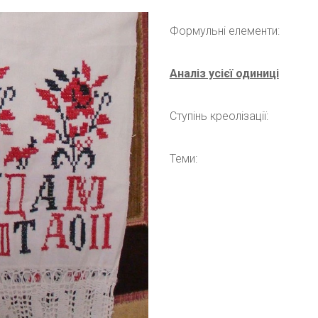
Формульні елементи:
Аналіз усієї одиниці
Ступінь креолізації:
Теми: