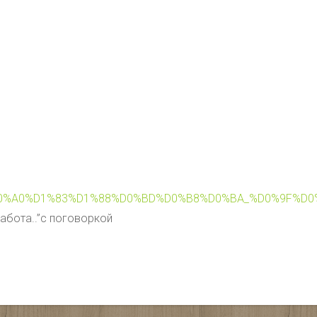
742031_%D0%A0%D1%83%D1%88%D0%BD%D0%B8%D0%BA_
абота..”с поговоркой