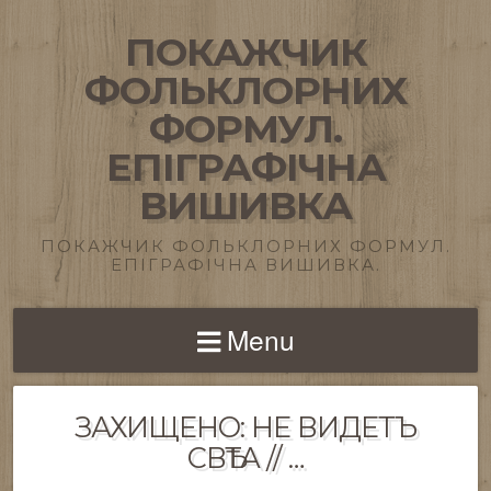
ПОКАЖЧИК
ФОЛЬКЛОРНИХ
ФОРМУЛ.
ЕПІГРАФІЧНА
ВИШИВКА
ПОКАЖЧИК ФОЛЬКЛОРНИХ ФОРМУЛ.
ЕПІГРАФІЧНА ВИШИВКА.
Menu
ЗАХИЩЕНО: НЕ ВИДЕТЪ
СВѢТА // …