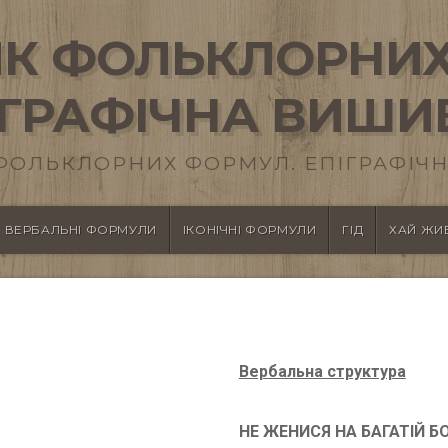
К ФОЛЬКЛОРНИХ
ІГРАФІЧНА ВИШИ
ФОЛЬКЛОРНИХ ФОРМУЛ. ЕПІГРАФІЧН
ВЕРБАЛЬНІ ФОРМУЛИ
ІКОНІЧНІ ФОРМУЛИ
ГІД
ХАЙ ЖИВ
Вербальна структура
НЕ ЖЕНИСЯ НА БАГАТІЙ БО