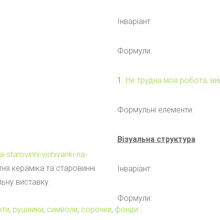
Інваріант:
Формули:
1.
Не трудна моя робота, в
Формульні елементи:
Візуальна структура
a-starovinni-vishivanki-na-
ітня кераміка та старовинні
Інваріант:
льну виставку.
Формули:
оти
,
рушники
,
символи
,
сорочки
,
фонди
.