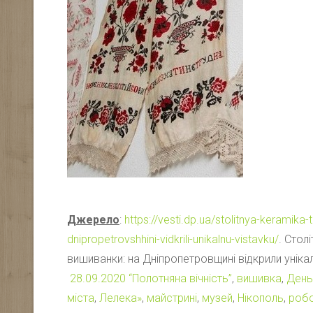
Джерело
:
https://vesti.dp.ua/stolitnya-keramika-t
dnipropetrovshhini-vidkrili-unikalnu-vistavku/
. Стол
вишиванки: на Дніпропетровщині відкрили уніка
28.09.2020
“Полотняна вічність”
,
вишивка
,
День
міста
,
Лелека»
,
майстрині
,
музей
,
Нікополь
,
роб