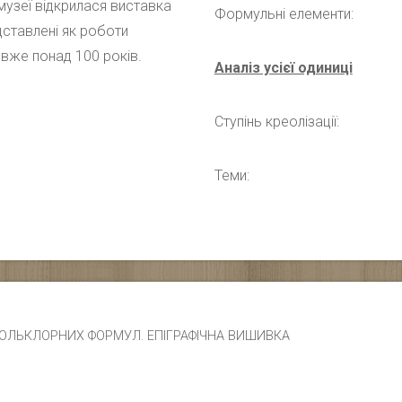
узеї відкрилася виставка
Формульні елементи:
дставлені як роботи
 вже понад 100 років.
Аналіз усієї одиниці
Ступінь креолізації:
Теми:
ЧИК ФОЛЬКЛОРНИХ ФОРМУЛ. ЕПІГРАФІЧНА ВИШИВКА