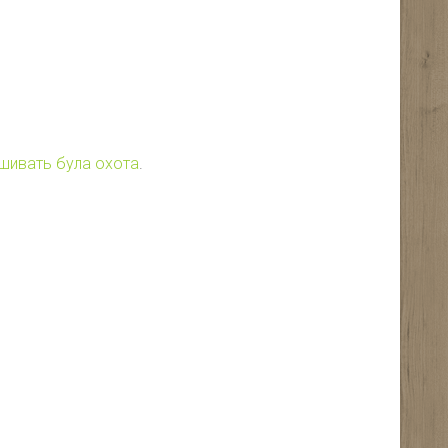
ишивать була охота
.