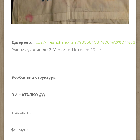
Джерело
:
https://meshok.net/item/93558438_%D0%A
Рушник украинский. Украина. Наталка 19 век.
Вербальна структура
ОЙ НАТАЛКО //\\
Інваріант:
Формули: