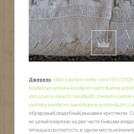
Джерело
:
https://auction.violity.com/101572326
svadebnyj-vyshivka-krestikom-samotkanoe-polot
utm_source=search_result&utm_medium=rushnik-o
vyshivka-krestikom-samotkanoe-polotno&utm_c
обрядовый(свадебный),вышивка крестиком. С
не целый-разрезан на две части бывшим владе
пятнышка,протертость в одном месте,незначит