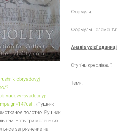
Формули:
Формульні елементи:
Аналіз усієї одиниці
Ступінь креолізації:
-rushnik-obryadovyj-
Теми:
no/?
bryadovyj-svadebnyj-
ampaign=147uah
: «Рушник
амотканое полотно. Рушник
льцем. Есть три маленьких
ельное загрязнение на