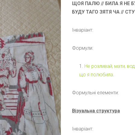
ЩОЯ ПАЛЮ // БИЛА Я НЕ БУ
БУДУ ТАГО ЗЯТЯ ЧА // С
Інваріант:
Формули:
Не розливай, мати, вод
що я полюбила
.
Формульні елементи:
Візуальна структура
Інваріант: