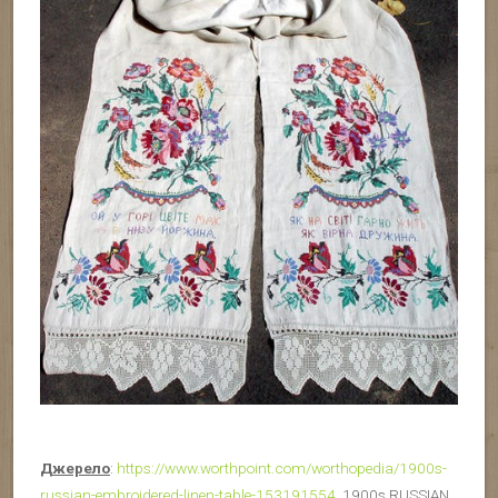
Джерело
:
https://www.worthpoint.com/worthopedia/1900s-
russian-embroidered-linen-table-153191554
. 1900s RUSSIAN