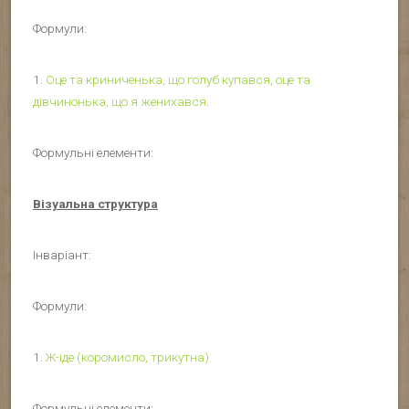
Формули:
1.
Оце та криниченька, що голуб купався, оце та
дівчинонька, що я женихався
.
Формульні елементи:
Візуальна структура
Інваріант:
Формули:
1.
Ж-іде (коромисло, трикутна)
Формульні елементи: