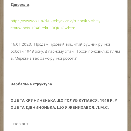
Джерело
:
https://www.olx.ua/d/uk/obyavlenie/rushnik-vishitiy-
starovinniy-1948-roku-IDQKuOw.html.
16.01.2023. “Продам чудовий вишитий рушник ручної
роботи 1948 року. В гарному стані. Трохи пожовклих плям
є. Мережка так само ручної роботи”
Вербальна структура
ОЦЕ ТА КРИНИЧЕНЬКА ЩО ГОЛУБ КУПАВСЯ. 1948 Р. //
ОЦЕ ТА ДІВЧИНОНЬКА, ЩО Я ЖЕНИХАВСЯ. Л.М.С.
Інваріант: