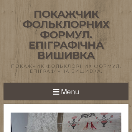
ПОКАЖЧИК
ФОЛЬКЛОРНИХ
ФОРМУЛ.
ЕПІГРАФІЧНА
ВИШИВКА
ПОКАЖЧИК ФОЛЬКЛОРНИХ ФОРМУЛ.
ЕПІГРАФІЧНА ВИШИВКА.
Menu