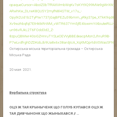
opaqueCursor=AboIZ0bTfRAXVImbWqKv7sKYt9Q99MVe9gWrXW_h
ARwhKw_DLrwK8QU5Y2myfN8l4STW_v17u_-
Opy9i2Ud1b2TyPIw1737jGajBPEZu59bmm_yRkji37pe_XTkK9qd
Xv9wzhbqfql7EtHktkRrWM_vWTR637Ym5jfE4lswimYiXbiuteiRUJ-
un96vRJkL2T6FOdd3d2_Z-
8zpuQBMwr40siGZHnruTYSLeOEVVyBBEdeacpMon2JhruR9B-
P7wLvdfrghDZDKsbJb9Ua8x6x38ardjIcA_XqXMQprtdiV0Was5FN
Охтирська міська територіальна громада – Охтирська
Міська Рада
20 мая 2021.
Вербальна структура
ОЦЭ Ж ТАЯ КРЫНЫЧЕНК ЩО ГОЛУБ КУПАВСЯ ОЦЭ Ж
ТАЯ ДИВЧЫНОНК ЩО ЖЫНЫХАВСЯ // …