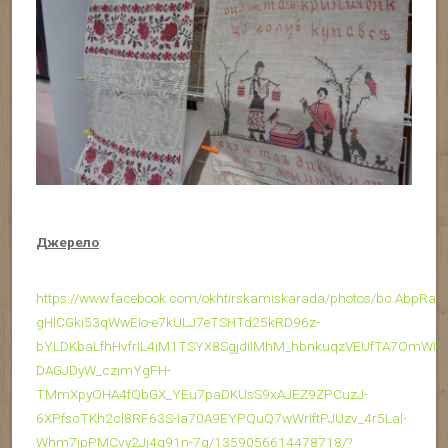
Джерело
:
https://www.facebook.com/okhtirskamiskarada/photos/bc.AbpRa
gHlCGki53qWwEIo-e7kULJ7eTSHTd25kRD96z-
bYLDKbaLfhHvfrIL4iM1TSYX8SgjdiIMhM_hbnkuqzVEUfTA7OmWI–
DAGJDyW_czimYgFH-
TMmXpyOHA4fQbGX_YEu7paDKUsS9xAJEZ9ZPCuzJ-
6XPfscTKh2cl8RF63S-Ia70A9EYPQuQ7wWrIftPJUzv_4r5Lal-
Whm7ipPMCvy2Jj4g91n-7g/1359056614478718/?