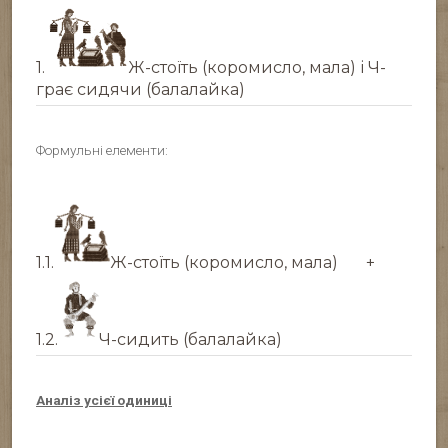
1.
Ж-стоїть (коромисло, мала) і Ч-
грає сидячи (балалайка)
Формульні елементи:
1.1.
Ж-стоїть (коромисло, мала)
+
1.2.
Ч-сидить (балалайка)
Аналіз усієї одиниці