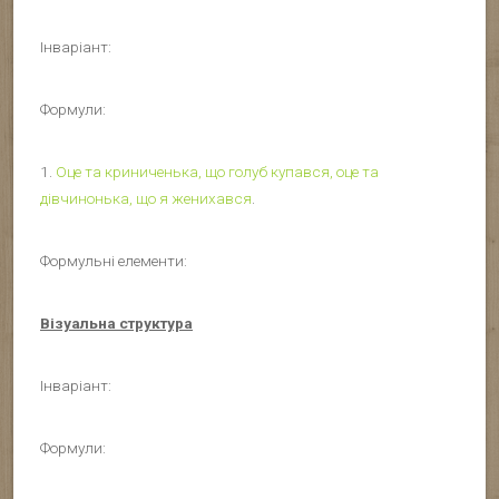
Інваріант:
Формули:
1.
Оце та криниченька, що голуб купався, оце та
дівчинонька, що я женихався
.
Формульні елементи:
Візуальна структура
Інваріант:
Формули: