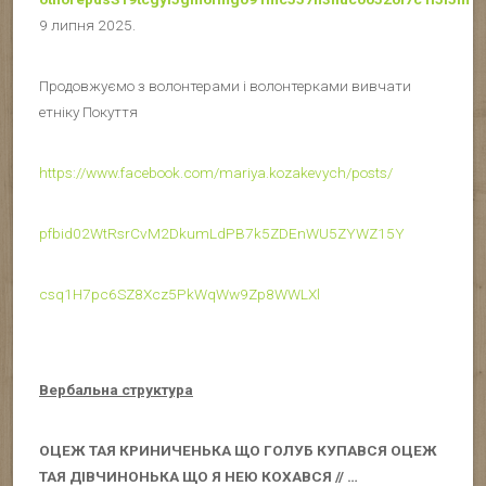
9 липня 2025.
Продовжуємо з волонтерами і волонтерками вивчати
етніку Покуття
https://www.facebook.com/mariya.kozakevych/posts/
pfbid02WtRsrCvM2DkumLdPB7k5ZDEnWU5ZYWZ15Y
csq1H7pc6SZ8Xcz5PkWqWw9Zp8WWLXl
Вербальна структура
ОЦЕЖ ТАЯ КРИНИЧЕНЬКА ЩО ГОЛУБ КУПАВСЯ ОЦЕЖ
ТАЯ ДІВЧИНОНЬКА ЩО Я НЕЮ КОХАВСЯ // …