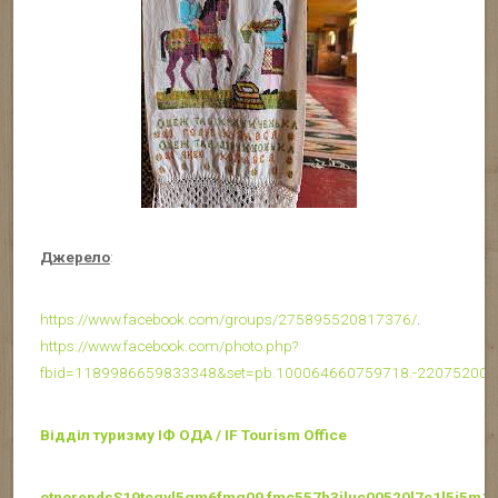
Джерело
:
https://www.facebook.com/groups/275895520817376/
.
https://www.facebook.com/photo.php?
fbid=1189986659833348&set=pb.100064660759718.-220752000
Відділ туризму ІФ ОДА / IF Tourism Office
otnorepdsS19tcgyl5gm6fmg09 fmc557h3iluc00520l7c1l5i5m1i1