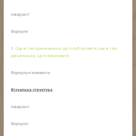
Інваріант:
Формули:
1.
Оце ж тая криниченька, що голуб купався, оце ж тая
дівчинонька, що я женихався
.
Формульні елементи:
Візуальна структура
Інваріант:
Формули: