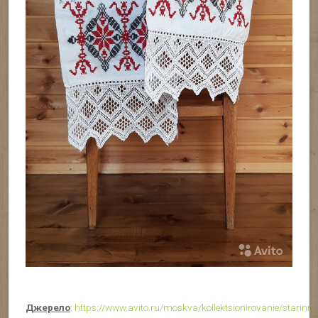
Джерело
:
https://www.avito.ru/moskva/kollektsionirovanie/stari