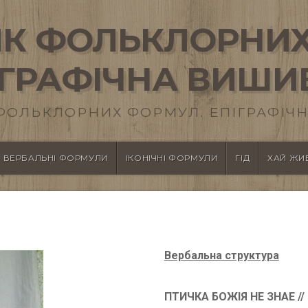
К ФОЛЬКЛОРНИХ
ІГРАФІЧНА ВИШИ
ФОЛЬКЛОРНИХ ФОРМУЛ. ЕПІГРАФІЧН
ВЕРБАЛЬНІ ФОРМУЛИ
ІКОНІЧНІ ФОРМУЛИ
ГІД
ХАЙ ЖИВ
Вербальна структура
ПТИЧКА БОЖІЯ НЕ ЗНАЕ /