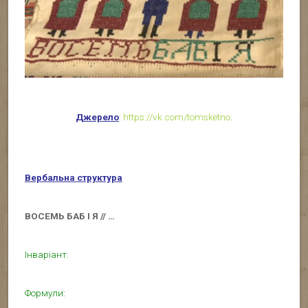
Джерело
:
https://vk.com/tomsketno
.
Вербальна структура
ВОСЕМЬ БАБ І Я // …
Інваріант:
Формули: