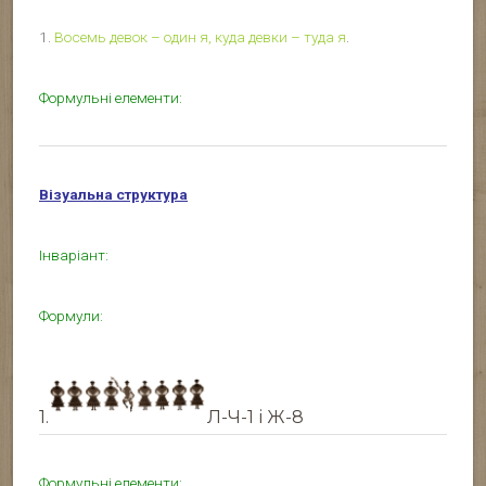
1.
Восемь девок – один я, куда девки – туда я
.
Формульні елементи:
Візуальна структура
Інваріант:
Формули:
1.
Л-Ч-1 і Ж-8
Формульні елементи: