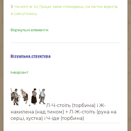
3.
На кого ж ти, Грицю, мене спокидаєш, на лютих ворогів,
а сам утікаєш
.
Формульні елементи:
Візуальна структура
Інваріант:
+
Л-Ч-стоїть (торбина) і Ж-
нахилена (над тином) + Л-Ж-стоїть (рука на
серці, хустка) і Ч-іде (торбина)