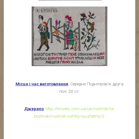
Місце і час виготовлення
: Середнє Подніпров’я, друга
пол. 20 ст.
Джерело
:
http://krovets.com.ua/uk/rushniki-ta-
bozhniki/rushnik-vishitiy-syuzhetniy-0
.