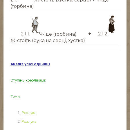
(торбина)
2.1.1.
Ч-іде (торбина)
+
2.1.2.
Ж-стоїть (рука на серці, хустка)
Аналіз усієї одиниці
Ступінь креолізації:
Теми:
Розлука
.
Розлука
.