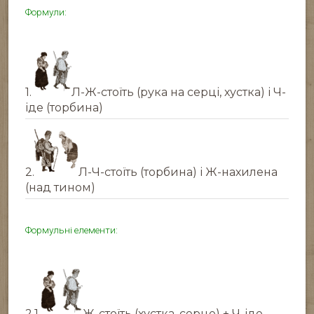
Формули:
1.
Л-Ж-стоїть (рука на серці, хустка) і Ч-
іде (торбина)
2.
Л-Ч-стоїть (торбина) і Ж-нахилена
(над тином)
Формульні елементи:
2.1.
Ж-стоїть (хустка, серце) + Ч-іде