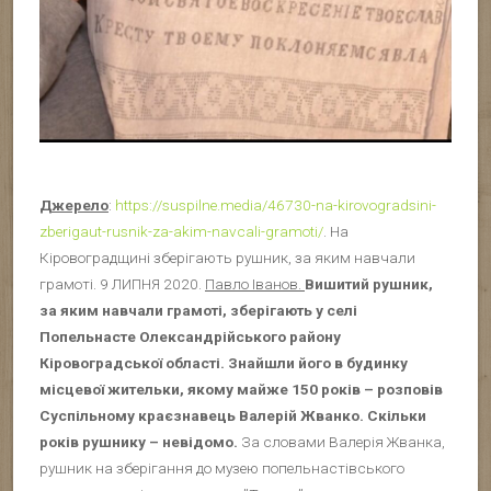
Джерело
:
https://suspilne.media/46730-na-kirovogradsini-
zberigaut-rusnik-za-akim-navcali-gramoti/
. На
Кіровоградщині зберігають рушник, за яким навчали
грамоті. 9 ЛИПНЯ 2020.
Павло Іванов.
Вишитий рушник,
за яким навчали грамоті, зберігають у селі
Попельнасте Олександрійського району
Кіровоградської області. Знайшли його в будинку
місцевої жительки, якому майже 150 років – розповів
Суспільному краєзнавець Валерій Жванко. Скільки
років рушнику – невідомо.
За словами Валерія Жванка,
рушник на зберігання до музею попельнастівського