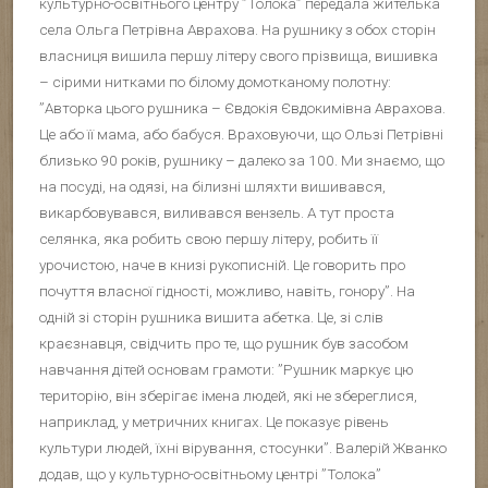
культурно-освітнього центру ”Толока” передала жителька
села Ольга Петрівна Аврахова. На рушнику з обох сторін
власниця вишила першу літеру свого прізвища, вишивка
– сірими нитками по білому домотканому полотну:
”Авторка цього рушника – Євдокія Євдокимівна Аврахова.
Це або її мама, або бабуся. Враховуючи, що Ользі Петрівні
близько 90 років, рушнику – далеко за 100. Ми знаємо, що
на посуді, на одязі, на білизні шляхти вишивався,
викарбовувався, виливався вензель. А тут проста
селянка, яка робить свою першу літеру, робить її
урочистою, наче в книзі рукописній. Це говорить про
почуття власної гідності, можливо, навіть, гонору”. На
одній зі сторін рушника вишита абетка. Це, зі слів
краєзнавця, свідчить про те, що рушник був засобом
навчання дітей основам грамоти: ”Рушник маркує цю
територію, він зберігає імена людей, які не збереглися,
наприклад, у метричних книгах. Це показує рівень
культури людей, їхні вірування, стосунки”. Валерій Жванко
додав, що у культурно-освітньому центрі ”Толока”