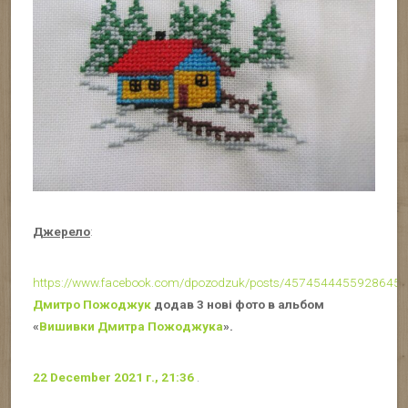
Джерело
:
https://www.facebook.com/dpozodzuk/posts/4574544455928645
.
Дмитро Пожоджук
додав 3 нові фото в альбом
«
Вишивки Дмитра Пожоджука
».
22 December 2021 г., 21:36
.