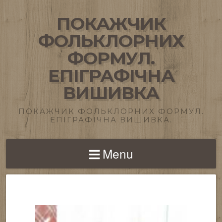
ПОКАЖЧИК
ФОЛЬКЛОРНИХ
ФОРМУЛ.
ЕПІГРАФІЧНА
ВИШИВКА
ПОКАЖЧИК ФОЛЬКЛОРНИХ ФОРМУЛ.
ЕПІГРАФІЧНА ВИШИВКА.
Menu