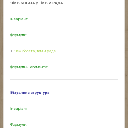
ЧѢМЪ БОГАТА // ТѢМЪ И РАДА
Інваріант:
Формули:
1.
Чем богата, тем и рада
.
Формульні елементи:
Візуальна структура
Інваріант:
Формули: