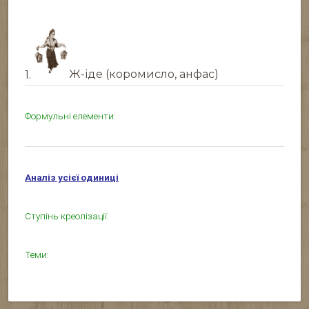
1.
Ж-іде (коромисло, анфас)
Формульні елементи:
Аналіз усієї одиниці
Ступінь креолізації:
Теми: