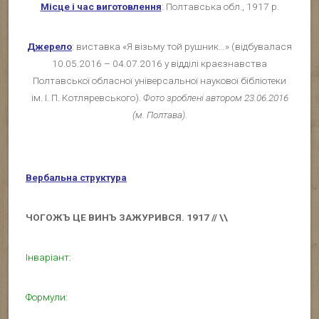
Місце і час виготовлення
: Полтавська обл., 1917 р.
Джерело
: виставка «Я візьму той рушник…» (відбувалася
10.05.2016 – 04.07.2016 у відділі краєзнавства
Полтавської обласної універсальної наукової бібліотеки
ім. І. П. Котляревського).
Фото зроблені автором 23.06.2016
(м. Пол
тава)
.
Вербальна структура
ЧОГО
ЖЪ ЦЕ ВИНЪ ЗАЖУРИВСЯ.
1917 // \\
Інваріант:
Формули: