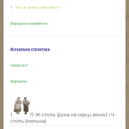
1.
Чого ж це він зажурився
.
Формульні елементи:
Візуальна структура
Інваріант:
Формули:
1.
Л-Ж-стоїть (рука на серці, вінок) і Ч-
стоїть (люлька)